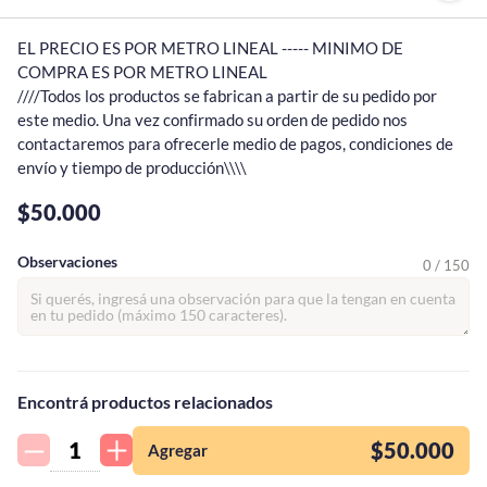
EL PRECIO ES POR METRO LINEAL ----- MINIMO DE 
COMPRA ES POR METRO LINEAL

////Todos los productos se fabrican a partir de su pedido por 
este medio. Una vez confirmado su orden de pedido nos 
contactaremos para ofrecerle medio de pagos, condiciones de 
envío y tiempo de producción\\\\
$50.000
Observaciones
0 / 150
¡Quiero una
Encontrá productos relacionados
tienda así para mi
emprendimiento!
$50.000
GUARDAS PILETA
(15)
Agregar